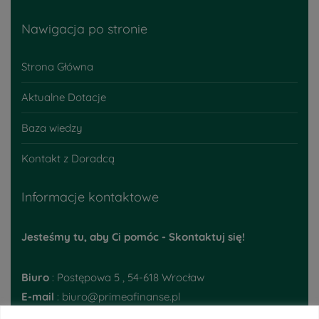
Nawigacja po stronie
Strona Główna
Aktualne Dotacje
Baza wiedzy
Kontakt z Doradcą
Informacje kontaktowe
Jesteśmy tu, aby Ci pomóc - Skontaktuj się!
Biuro
: Postępowa 5 , 54-618 Wrocław
E-mail
: biuro@primeafinanse.pl
Telefon
:
48 793 395 224