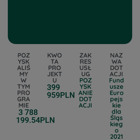
POZ
KWO
ZAK
NAZ
YSK
TA
RES
WA
ALIŚ
PRO
USŁ
DOT
MY
JEKT
UG
ACJI
W
U
POZ
Fund
TYM
YSK
usze
399
PRO
ANIE
Euro
959
PLN
GRA
DOT
pejs
MIE
ACJI
kie
dla
3 788
Śląs
199.54
PLN
kieg
o
2021