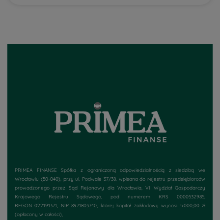
PRIMEA FINANSE Spółka z ograniczoną odpowiedzialnością z siedzibą we
Wrocławiu (50-040), przy
ul. Podwale 37/38
, wpisana do rejestru przedsiębiorców
prowadzonego przez Sąd Rejonowy dla Wrocławia, VI Wydział Gospodarczy
Krajowego Rejestru Sądowego, pod numerem KRS 0000532985,
REGON 022191371, NIP 8971803740, której kapitał zakładowy wynosi 5.000,00 zł
(opłacony w całości),