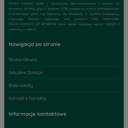
PRIMEA FINANSE Spółka z ograniczoną odpowiedzialnością z siedzibą we
Wrocławiu (50-040), przy
ul. Podwale 37/38
, wpisana do rejestru przedsiębiorców
prowadzonego przez Sąd Rejonowy dla Wrocławia, VI Wydział Gospodarczy
Krajowego Rejestru Sądowego, pod numerem KRS 0000532985,
REGON 022191371, NIP 8971803740, której kapitał zakładowy wynosi 5.000,00 zł
(opłacony w całości),
Nawigacja po stronie
Strona Główna
Aktualne Dotacje
Baza wiedzy
Kontakt z Doradcą
Informacje kontaktowe