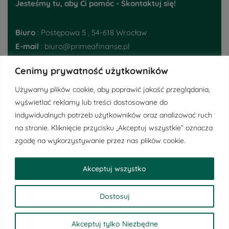
Jesteśmy tu, aby Ci pomóc - Skontaktuj się!
Biuro
: Postępowa 5 , 54-618 Wrocław
E-mail
: biuro@primeafinanse.pl
Telefon
:
48 793 395 224
Cenimy prywatność użytkowników
Ważne linki
Używamy plików cookie, aby poprawić jakość przeglądania,
wyświetlać reklamy lub treści dostosowane do
indywidualnych potrzeb użytkowników oraz analizować ruch
Regulamin
na stronie. Kliknięcie przycisku „Akceptuj wszystkie” oznacza
Polityka Prywatności
zgodę na wykorzystywanie przez nas plików cookie.
Obowiązek informacyjny RODO
Akceptuj wszystko
Dostosuj
Copyright © 2026 Primea Finanse - Dotacje Unijne. Powered
by
WordPress
Akceptuj tylko Niezbędne