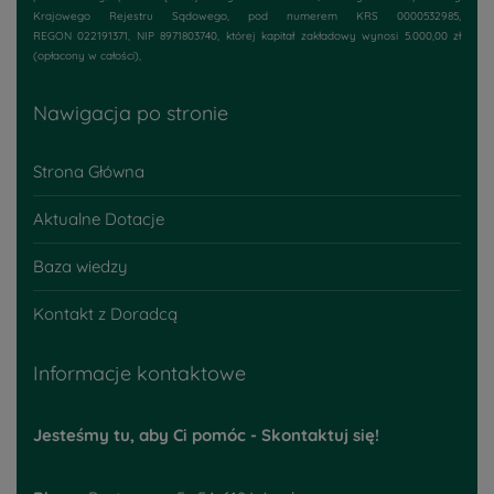
Krajowego Rejestru Sądowego, pod numerem KRS 0000532985,
REGON 022191371, NIP 8971803740, której kapitał zakładowy wynosi 5.000,00 zł
(opłacony w całości),
Nawigacja po stronie
Strona Główna
Aktualne Dotacje
Baza wiedzy
Kontakt z Doradcą
Informacje kontaktowe
Jesteśmy tu, aby Ci pomóc - Skontaktuj się!