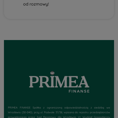
od rozmowy!
PRIMEA FINANSE Spółka z ograniczoną odpowiedzialnością z siedzibą we
Wrocławiu (50-040), przy
ul. Podwale 37/38
, wpisana do rejestru przedsiębiorców
prowadzonego przez Sąd Rejonowy dla Wrocławia, VI Wydział Gospodarczy