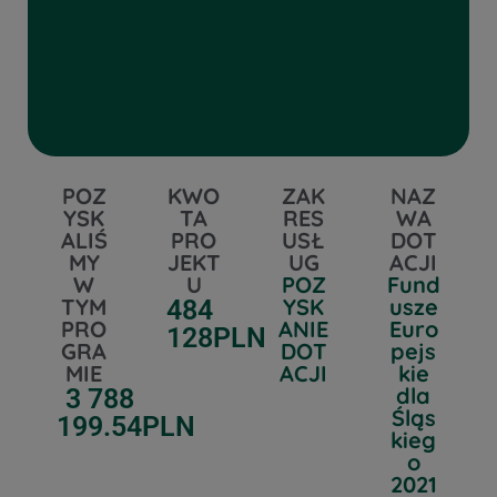
POZ
KWO
ZAK
NAZ
YSK
TA
RES
WA
ALIŚ
PRO
USŁ
DOT
MY
JEKT
UG
ACJI
W
U
POZ
Fund
TYM
YSK
usze
484
PRO
ANIE
Euro
128
PLN
GRA
DOT
pejs
MIE
ACJI
kie
dla
3 788
Śląs
199.54
PLN
kieg
o
2021