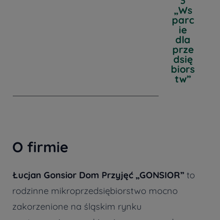
3
„Ws
parc
ie
dla
prze
dsię
biors
tw”
O firmie
Łucjan Gonsior Dom Przyjęć „GONSIOR”
to
rodzinne mikroprzedsiębiorstwo mocno
zakorzenione na śląskim rynku