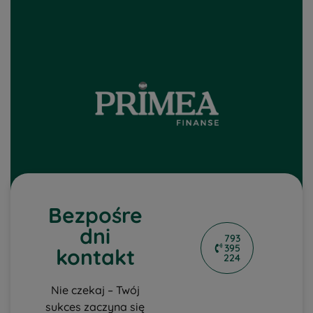
Bezpośre
dni
793
395
kontakt
224
Nie czekaj – Twój
sukces zaczyna się