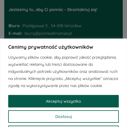
Jesteśmy tu, aby Ci pomóc - Skontaktuj się!
Biuro
: Postępowa 5 , 54-618 Wrocław
E-mail
: biuro@primeafinanse.pl
Telefon
:
48 793 395 224
Cenimy prywatność użytkowników
Ważne linki
Używamy plików cookie, aby poprawić jakość przeglądania,
wyświetlać reklamy lub treści dostosowane do
indywidualnych potrzeb użytkowników oraz analizować ruch
Regulamin
na stronie. Kliknięcie przycisku „Akceptuj wszystkie” oznacza
Polityka Prywatności
zgodę na wykorzystywanie przez nas plików cookie.
Obowiązek informacyjny RODO
Akceptuj wszystko
Dostosuj
Copyright © 2026 Primea Finanse - Dotacje Unijne. Powered