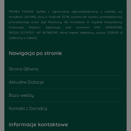
PRIMEA FINANSE Spółka z ograniczoną odpowiedzialnością z siedzibą we
Wrocławiu (50-040), przy
ul. Podwale 37/38
, wpisana do rejestru przedsiębiorców
prowadzonego przez Sąd Rejonowy dla Wrocławia, VI Wydział Gospodarczy
Krajowego Rejestru Sądowego, pod numerem KRS 0000532985,
REGON 022191371, NIP 8971803740, której kapitał zakładowy wynosi 5.000,00 zł
(opłacony w całości),
Nawigacja po stronie
Strona Główna
Aktualne Dotacje
Baza wiedzy
Kontakt z Doradcą
Informacje kontaktowe