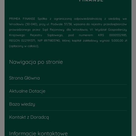
PRIMEA FINANSE Spółka z ograniczoną odpowiedzialnością z siedzibą we
Wrocławiu (50-040), przy
ul. Podwale 37/38
, wpisana do rejestru przedsiębiorców
prowadzonego przez Sąd Rejonowy dla Wrocławia, VI Wydział Gospodarczy
Krajowego Rejestru Sądowego, pod numerem KRS 0000532985,
REGON 022191371, NIP 8971803740, której kapitał zakładowy wynosi 5.000,00 zł
(opłacony w całości),
Nawigacja po stronie
Strona Główna
Aktualne Dotacje
Baza wiedzy
Kontakt z Doradcą
Informacje kontaktowe