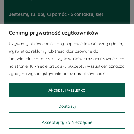
Jesteśmy tu, aby Ci pomóc - Skontaktuj się!
Biuro
: Postępowa 5 , 54-618 Wrocław
Cenimy prywatność użytkowników
E-mail
: biuro@primeafinanse.pl
Używamy plików cookie, aby poprawić jakość przeglądania,
Telefon
:
48 793 395 224
wyświetlać reklamy lub treści dostosowane do
indywidualnych potrzeb użytkowników oraz analizować ruch
Ważne linki
na stronie. Kliknięcie przycisku „Akceptuj wszystkie” oznacza
zgodę na wykorzystywanie przez nas plików cookie.
Regulamin
Akceptuj wszystko
Polityka Prywatności
Obowiązek informacyjny RODO
Dostosuj
Akceptuj tylko Niezbędne