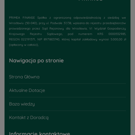
PRIMEA FINANSE Spółka z ograniczoną odpowiedzialnością z siedzibą we
Wrocławiu (50-040), przy
ul. Podwale 37/38
, wpisana do rejestru przedsiębiorców
prowadzonego przez Sąd Rejonowy dla Wrocławia, VI Wydział Gospodarczy
Krajowego Rejestru Sądowego, pod numerem KRS 0000532985,
REGON 022191371, NIP 8971803740, której kapitał zakładowy wynosi 5.000,00 zł
(opłacony w całości),
Nawigacja po stronie
Strona Główna
Aktualne Dotacje
Baza wiedzy
Kontakt z Doradcą
Informacje kontaktowe