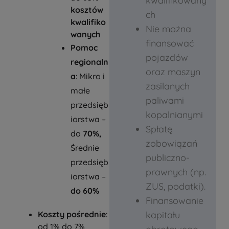
kwalifikowany
kosztów
ch
kwalifiko
Nie można
wanych
finansować
Pomoc
pojazdów
regionaln
oraz maszyn
a
: Mikro i
zasilanych
małe
paliwami
przedsięb
kopalnianymi
iorstwa –
Spłatę
do
70%,
zobowiązań
Średnie
publiczno-
przedsięb
prawnych (np.
iorstwa –
ZUS, podatki).
do 60%
Finansowanie
Koszty pośrednie
:
kapitału
od 1% do 7%