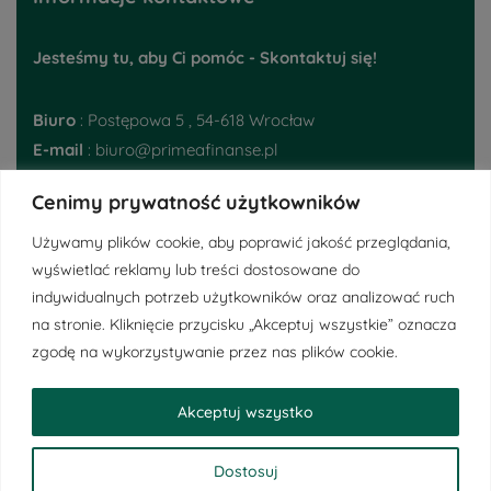
Jesteśmy tu, aby Ci pomóc - Skontaktuj się!
Biuro
: Postępowa 5 , 54-618 Wrocław
E-mail
: biuro@primeafinanse.pl
Telefon
:
48 793 395 224
Cenimy prywatność użytkowników
Ważne linki
Używamy plików cookie, aby poprawić jakość przeglądania,
wyświetlać reklamy lub treści dostosowane do
indywidualnych potrzeb użytkowników oraz analizować ruch
Regulamin
na stronie. Kliknięcie przycisku „Akceptuj wszystkie” oznacza
Polityka Prywatności
zgodę na wykorzystywanie przez nas plików cookie.
Obowiązek informacyjny RODO
Akceptuj wszystko
Dostosuj