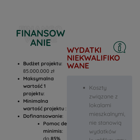
FINANSO
FINANSOW
WANIE
ANIE
WYDATKI
NIEKWALIFIKO
Budżet projektu
:
WANE
85.000.000 zł
Maksymalna
wartość 1
Koszty
projektu
:
związane z
Minimalna
lokalami
wartość projektu
:
mieszkalnymi,
Dofinansowanie
:
nie stanowią
Pomoc de
minimis
:
wydatków
do
85%