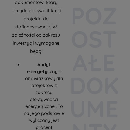
dokumentów, który
POZ
decyduje o kwalifikacji
projektu do
dofinansowania. W
OST
zależności od zakresu
inwestycji wymagane
AŁE
będą:
Audyt
energetyczny
–
DOK
obowiązkowy dla
projektów z
zakresu
UME
efektywności
energetycznej. To
na jego podstawie
wyliczany jest
procent