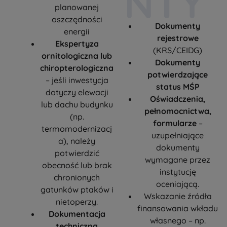
NTY
planowanej
oszczędności
Dokumenty
energii
rejestrowe
Ekspertyza
(KRS/CEIDG)
ornitologiczna lub
Dokumenty
chiropterologiczna
potwierdzające
– jeśli inwestycja
status MŚP
dotyczy elewacji
Oświadczenia,
lub dachu budynku
pełnomocnictwa,
(np.
formularze
–
termomodernizacj
uzupełniające
a), należy
dokumenty
potwierdzić
wymagane przez
obecność lub brak
instytucję
chronionych
oceniającą.
gatunków ptaków i
Wskazanie źródła
nietoperzy.
finansowania wkładu
Dokumentacja
własnego – np.
techniczna